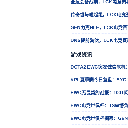
亚运会备战期，LCK电竞赛
传奇组与崛起组，LCK电
GEN力克HLE，LCK电
DNS提前淘汰，LCK电竞
游戏资讯
DOTA2 EWC突发诚信危
KPL夏季赛今日复盘：SYG 
EWC无畏契约战报：100
EWC电竞世俱杯：TSW憾
EWC电竞世俱杯揭幕：GE