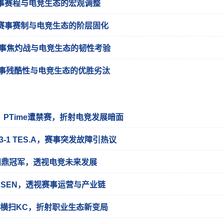
事赛程与电竞生态的宏观调整
竞赛事赛制与电竞生态的阶层固化
竞赛事焦灼战与电竞生态的韧性考验
赛事残酷性与电竞生态的优胜劣汰
机：PTime遭禁赛，折射电竞发展暗面
3-1 TES.A，赛事突发故障引热议
T问鼎冠军，透视电竞未来发展
负SEN，透视赛事运营与产业链
N横扫KC，折射职业生态新变局