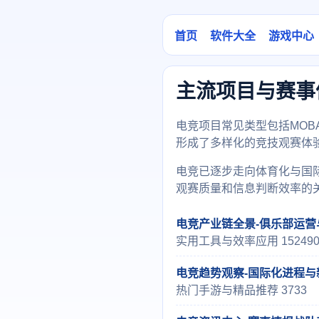
首页
软件大全
游戏中心
主流项目与赛事
电竞项目常见类型包括MOB
形成了多样化的竞技观赛体
电竞已逐步走向体育化与国
观赛质量和信息判断效率的
电竞产业链全景-俱乐部运营
实用工具与效率应用 15249
电竞趋势观察-国际化进程与
热门手游与精品推荐 3733