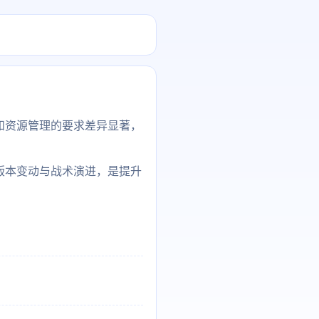
通和资源管理的要求差异显著，
版本变动与战术演进，是提升