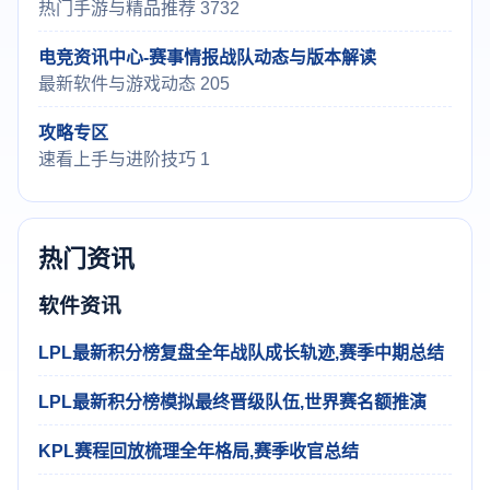
热门手游与精品推荐 3732
电竞资讯中心-赛事情报战队动态与版本解读
最新软件与游戏动态 205
攻略专区
速看上手与进阶技巧 1
热门资讯
软件资讯
LPL最新积分榜复盘全年战队成长轨迹,赛季中期总结
LPL最新积分榜模拟最终晋级队伍,世界赛名额推演
KPL赛程回放梳理全年格局,赛季收官总结