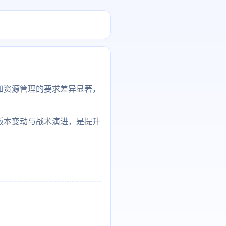
通和资源管理的要求差异显著，
版本变动与战术演进，是提升