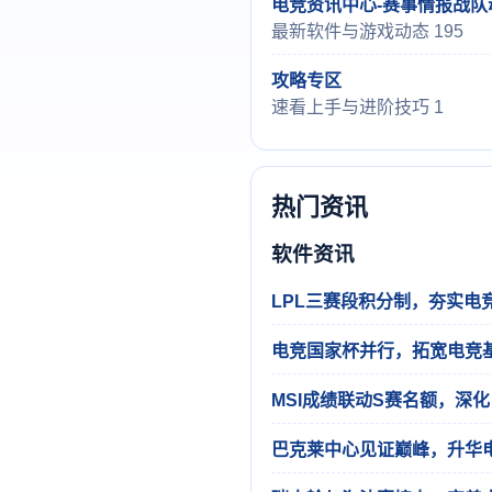
电竞资讯中心-赛事情报战队
最新软件与游戏动态 195
攻略专区
速看上手与进阶技巧 1
热门资讯
软件资讯
LPL三赛段积分制，夯实电
电竞国家杯并行，拓宽电竞
MSI成绩联动S赛名额，深
巴克莱中心见证巅峰，升华