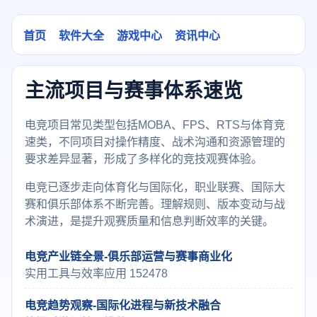
首页
软件大全
游戏中心
资讯中心
主流项目与赛事体系速览
电竞项目常见类型包括MOBA、FPS、RTS与体育竞
速类，不同项目对操作精度、战术沟通和资源管理的
要求差异显著，形成了多样化的竞技观赛体验。
电竞已逐步走向体育化与国际化，职业联赛、国际大
赛和俱乐部体系不断完善。理解规则、版本变动与战
术演进，是提升观赛质量和信息判断效率的关键。
电竞产业链全景-俱乐部运营与赛事商业化
实用工具与效率应用 152478
电竞趋势观察-国际化进程与新技术融合