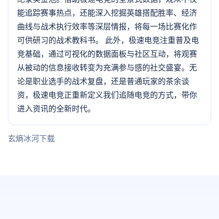
能追踪赛事热点，还能深入挖掘英雄搭配胜率、经济
曲线与战术执行效率等深层情报，将每一场比赛化作
可供研习的战术教科书。 此外，极速电竞注重普及电
竞基础，通过可视化的数据面板与社区互动，将观赛
从被动的信息接收转变为充满参与感的社交盛宴。无
论是职业选手的战术复盘，还是普通玩家的茶余谈
资，极速电竞正重新定义我们追随电竞的方式，带你
进入资讯的全新时代。
玄熵冰河下载