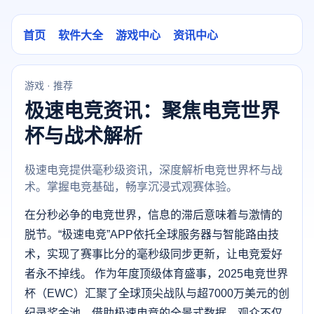
首页
软件大全
游戏中心
资讯中心
游戏 · 推荐
极速电竞资讯：聚焦电竞世界
杯与战术解析
极速电竞提供毫秒级资讯，深度解析电竞世界杯与战
术。掌握电竞基础，畅享沉浸式观赛体验。
在分秒必争的电竞世界，信息的滞后意味着与激情的
脱节。“极速电竞”APP依托全球服务器与智能路由技
术，实现了赛事比分的毫秒级同步更新，让电竞爱好
者永不掉线。 作为年度顶级体育盛事，2025电竞世界
杯（EWC）汇聚了全球顶尖战队与超7000万美元的创
纪录奖金池。借助极速电竞的全景式数据，观众不仅