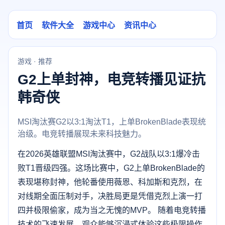
首页
软件大全
游戏中心
资讯中心
游戏 · 推荐
G2上单封神，电竞转播见证抗
韩奇侠
MSI淘汰赛G2以3:1淘汰T1，上单BrokenBlade表现统
治级。电竞转播展现未来科技魅力。
在2026英雄联盟MSI淘汰赛中，G2战队以3:1爆冷击
败T1晋级四强。这场比赛中，G2上单BrokenBlade的
表现堪称封神，他轮番使用薇恩、科加斯和克烈，在
对线期全面压制对手，决胜局更是凭借克烈上演一打
四并极限偷家，成为当之无愧的MVP。 随着电竞转播
技术的飞速发展，观众能够沉浸式体验这些极限操作