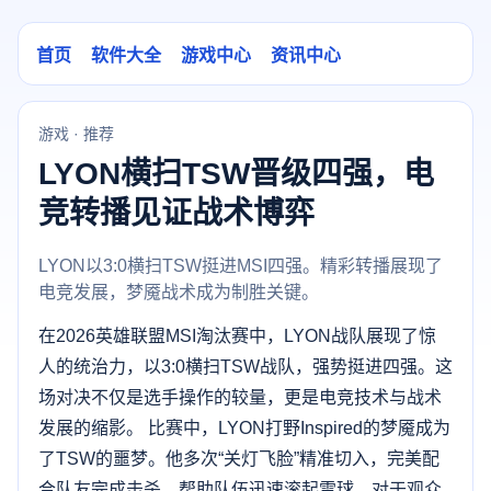
首页
软件大全
游戏中心
资讯中心
游戏 · 推荐
LYON横扫TSW晋级四强，电
竞转播见证战术博弈
LYON以3:0横扫TSW挺进MSI四强。精彩转播展现了
电竞发展，梦魇战术成为制胜关键。
在2026英雄联盟MSI淘汰赛中，LYON战队展现了惊
人的统治力，以3:0横扫TSW战队，强势挺进四强。这
场对决不仅是选手操作的较量，更是电竞技术与战术
发展的缩影。 比赛中，LYON打野Inspired的梦魇成为
了TSW的噩梦。他多次“关灯飞脸”精准切入，完美配
合队友完成击杀，帮助队伍迅速滚起雪球。对于观众