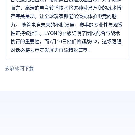
而言，高清的电竞转播技术将这种瞬息万变的战术博
弈完美呈现，让全球玩家都能沉浸式体验电竞的魅
力。 随着电竞未来的不断发展，赛事的专业性与观赏
性正持续提升。LYON的晋级证明了团队配合与战术
执行的重要性，而7月10日他们将迎战G2，这场强强
对话必将为电竞发展史再添精彩篇章。
玄熵冰河下载