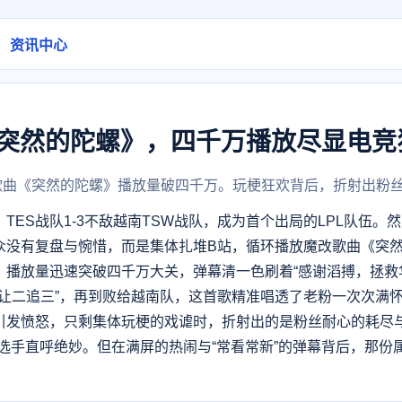
资讯中心
《突然的陀螺》，四千万播放尽显电竞
创歌曲《突然的陀螺》播放量破四千万。玩梗狂欢背后，折射出粉
上，TES战队1-3不敌越南TSW战队，成为首个出局的LPL队伍
众没有复盘与惋惜，而是集体扎堆B站，循环播放魔改歌曲《突然
播放量迅速突破四千万大关，弹幕清一色刷着“感谢滔搏，拯救华语
地“让二追三”，再到败给越南队，这首歌精准唱透了老粉一次次满
引发愤怒，只剩集体玩梗的戏谑时，折射出的是粉丝耐心的耗尽与
选手直呼绝妙。但在满屏的热闹与“常看常新”的弹幕背后，那份
。