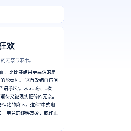
狂欢
丝的无奈与麻木。
。然而，比比赛结果更离谱的是
的陀螺》。 这首改编自伍佰
乐坛”。从S13被T1横
怀期待又被现实砸碎的无奈。
情绪的麻木。这种“中式嘲
属于电竞的纯粹热爱，或许正