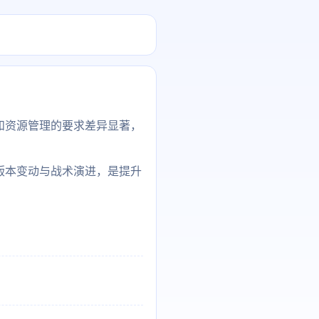
通和资源管理的要求差异显著，
版本变动与战术演进，是提升