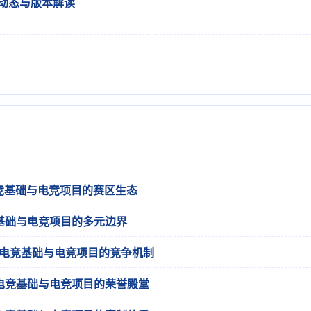
动态与版本解读
竞基础与电竞项目的赛区生态
基础与电竞项目的多元边界
化电竞基础与电竞项目的竞争机制
电竞基础与电竞项目的荣誉殿堂