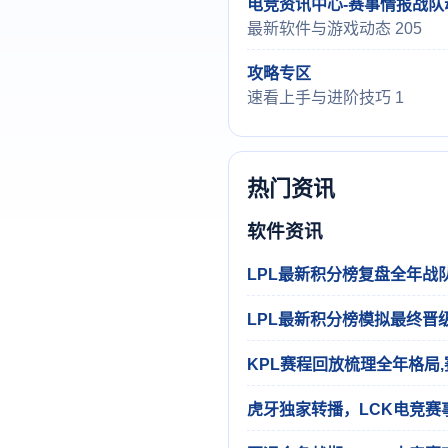
电竞资讯中心-赛事情报战队
最新软件与游戏动态 205
攻略专区
速看上手与进阶技巧 1
热门资讯
软件资讯
LPL最新积分榜复盘全年战
LPL最新积分榜模拟最终晋
KPL赛程回放梳理全年格局
虎牙独家转播，LCK电竞赛