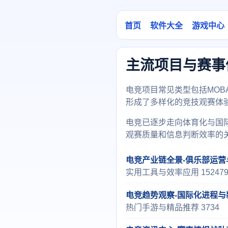
首页
软件大全
游戏中心
主流项目与赛事
电竞项目常见类型包括MOB
形成了多样化的竞技观赛体
电竞已逐步走向体育化与国
观赛质量和信息判断效率的
电竞产业链全景-俱乐部运营
实用工具与效率应用 15247
电竞趋势观察-国际化进程与
热门手游与精品推荐 3734