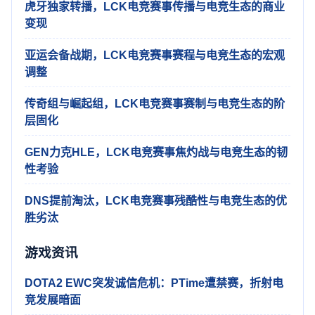
虎牙独家转播，LCK电竞赛事传播与电竞生态的商业
变现
亚运会备战期，LCK电竞赛事赛程与电竞生态的宏观
调整
传奇组与崛起组，LCK电竞赛事赛制与电竞生态的阶
层固化
GEN力克HLE，LCK电竞赛事焦灼战与电竞生态的韧
性考验
DNS提前淘汰，LCK电竞赛事残酷性与电竞生态的优
胜劣汰
游戏资讯
DOTA2 EWC突发诚信危机：PTime遭禁赛，折射电
竞发展暗面