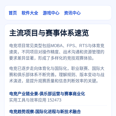
首页
软件大全
游戏中心
资讯中心
主流项目与赛事体系速览
电竞项目常见类型包括MOBA、FPS、RTS与体育竞
速类，不同项目对操作精度、战术沟通和资源管理的
要求差异显著，形成了多样化的竞技观赛体验。
电竞已逐步走向体育化与国际化，职业联赛、国际大
赛和俱乐部体系不断完善。理解规则、版本变动与战
术演进，是提升观赛质量和信息判断效率的关键。
电竞产业链全景-俱乐部运营与赛事商业化
实用工具与效率应用 152473
电竞趋势观察-国际化进程与新技术融合