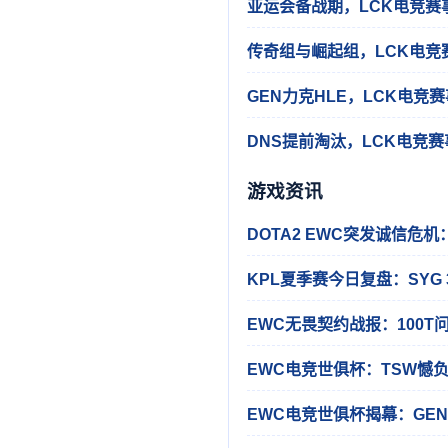
亚运会备战期，LCK电竞赛
传奇组与崛起组，LCK电
GEN力克HLE，LCK电
DNS提前淘汰，LCK电竞
游戏资讯
DOTA2 EWC突发诚信危
KPL夏季赛今日复盘：SYG 
EWC无畏契约战报：100
EWC电竞世俱杯：TSW憾
EWC电竞世俱杯揭幕：GE