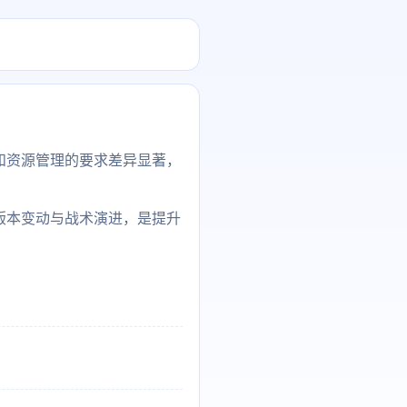
通和资源管理的要求差异显著，
版本变动与战术演进，是提升