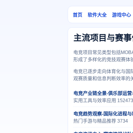
首页
软件大全
游戏中心
主流项目与赛事
电竞项目常见类型包括MOB
形成了多样化的竞技观赛体
电竞已逐步走向体育化与国
观赛质量和信息判断效率的
电竞产业链全景-俱乐部运营
实用工具与效率应用 15247
电竞趋势观察-国际化进程与
热门手游与精品推荐 3734