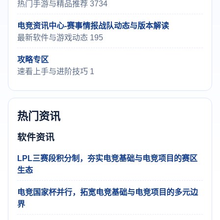
热门手游与精品推荐 3734
电竞资讯中心-赛事情报战队动态与版本解读
最新软件与游戏动态 195
攻略专区
速看上手与进阶技巧 1
热门资讯
软件资讯
LPL三赛段积分制，夯实电竞基础与电竞项目的赛区
生态
电竞国家杯并行，拓宽电竞基础与电竞项目的多元边
界