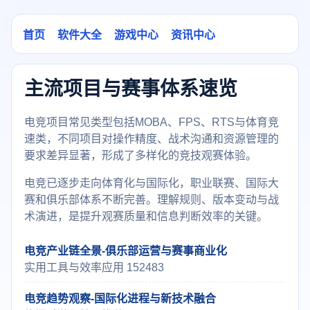
首页
软件大全
游戏中心
资讯中心
主流项目与赛事体系速览
电竞项目常见类型包括MOBA、FPS、RTS与体育竞
速类，不同项目对操作精度、战术沟通和资源管理的
要求差异显著，形成了多样化的竞技观赛体验。
电竞已逐步走向体育化与国际化，职业联赛、国际大
赛和俱乐部体系不断完善。理解规则、版本变动与战
术演进，是提升观赛质量和信息判断效率的关键。
电竞产业链全景-俱乐部运营与赛事商业化
实用工具与效率应用 152483
电竞趋势观察-国际化进程与新技术融合