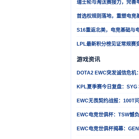
瑞士轮与淘汰赛接力，完善
首选权规则落地，重塑电竞
S16重返北美，电竞基础与
LPL最新积分榜见证常规赛
游戏资讯
DOTA2 EWC突发诚信危
KPL夏季赛今日复盘：SYG 
EWC无畏契约战报：100
EWC电竞世俱杯：TSW憾
EWC电竞世俱杯揭幕：GE