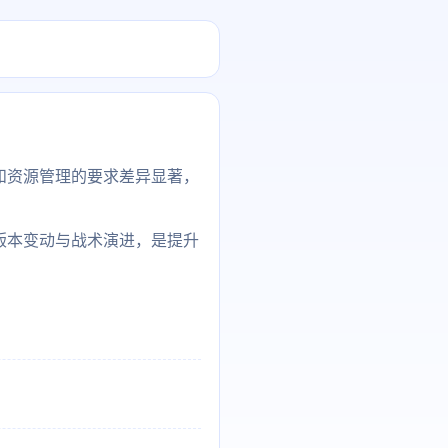
通和资源管理的要求差异显著，
版本变动与战术演进，是提升